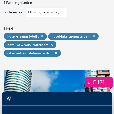
1
Pakete gefunden
Sorteren op:
Hotel
hotel-arsenaal-delft
hotel-jakarta-amsterdam
hotel-new-york-rotterdam
city-centre-hotel-amsterdam
€ 171
Ab
p.p.
Holland-Amerika Linie