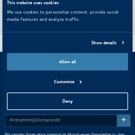
This website uses cookies
3-Tage
We use cookies to personalize content, provide social
Hotel New York Rotterdam, ss Rotterdam
media features and analyze traffic.
Show details
Arrangements
/
Home
Allow all
Haben Sie sich bereits für den
Newsletter registriert?
Customize
Verpassen Sie keine wichtigen Nachrichten von WestCord
Hotels: Erhalten Sie als Erster die besten Tipps, Angebote
Deny
und Neuigkeiten!
Wir senden Ihnen etwa zweimal im Monat einen Newsletter zu, den