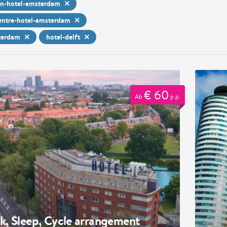
on-hotel-amsterdam
centre-hotel-amsterdam
terdam
hotel-delft
€ 60
Ab
p.p.
k, Sleep, Cycle arrangement