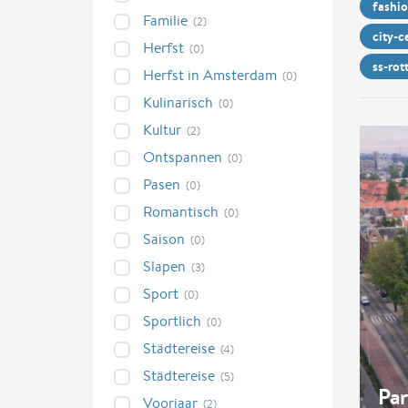
fashi
Familie
(2)
city-
Herfst
(0)
ss-rot
Herfst in Amsterdam
(0)
Kulinarisch
(0)
Kultur
(2)
Ontspannen
(0)
Pasen
(0)
Romantisch
(0)
Saison
(0)
Slapen
(3)
Sport
(0)
Sportlich
(0)
Städtereise
(4)
Städtereise
(5)
Par
Voorjaar
(2)