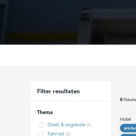
Filter resultaten
6
Pakete
Thema
Hotel
Deals & angebote
(1)
art-ho
Fahrrad
(2)