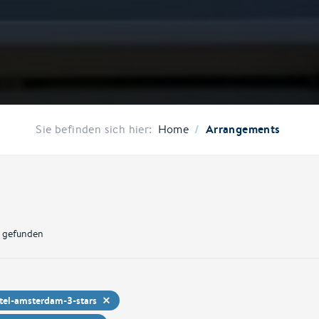
/
Arrangements
Sie befinden sich hier:
Home
 gefunden
tel-amsterdam-3-stars