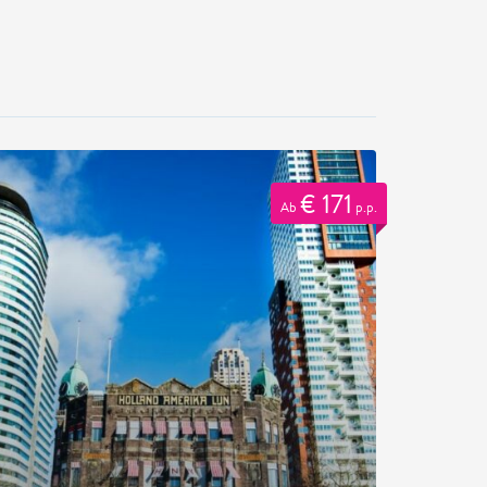
€ 171
Ab
p.p.