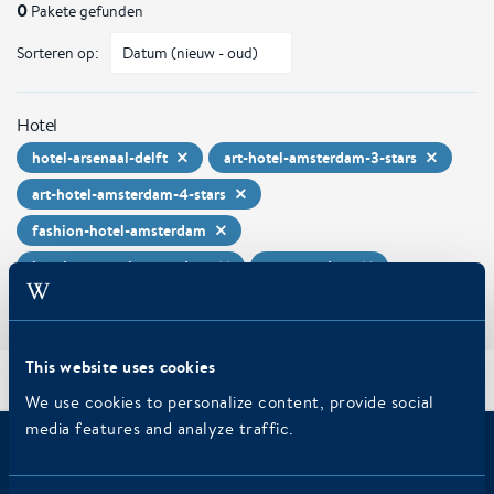
0
Pakete gefunden
Sorteren op:
Hotel
hotel-arsenaal-delft
art-hotel-amsterdam-3-stars
art-hotel-amsterdam-4-stars
fashion-hotel-amsterdam
hotel-new-york-rotterdam
ss-rotterdam
This website uses cookies
Arrangements
/
Home
We use cookies to personalize content, provide social
media features and analyze traffic.
Haben Sie sich bereits für den