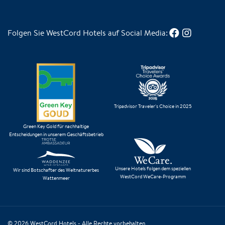
Folgen Sie WestCord Hotels auf Social Media:
Tripadvisor Traveler's Choice in 2025
Green Key Gold für nachhaltige
Entscheidungen in unserem Geschäftsbetrieb
Unsere Hotels folgen dem speziellen
Wir sind Botschafter des Weltnaturerbes
WestCord WeCare-Programm
Wattenmeer
© 2026
WestCord Hotels
- Alle Rechte vorbehalten