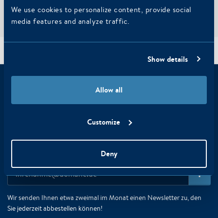
zusätzlichen Rabatt von 5%
We use cookies to personalize content, provide social
Kostenfreie Stornierung
media features and analyze traffic.
Geschäft
/
Home
Show details
Allow all
Haben Sie sich bereits für den
Newsletter registriert?
Customize
Verpassen Sie keine wichtigen Nachrichten von WestCord
Hotels: Erhalten Sie als Erster die besten Tipps, Angebote
Deny
und Neuigkeiten!
Wir senden Ihnen etwa zweimal im Monat einen Newsletter zu, den
Sie jederzeit abbestellen können!