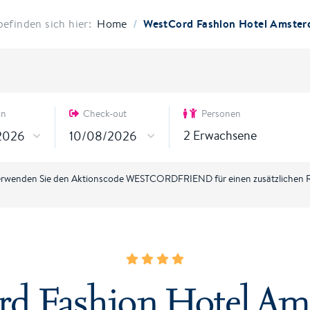
/
WestCord Fashion Hotel Amste
befinden sich hier:
Home
in
Check-out
Personen
2
Erwachsene
rwenden Sie den Aktionscode WESTCORDFRIEND für einen zusätzlichen R
rd Fashion Hotel Am