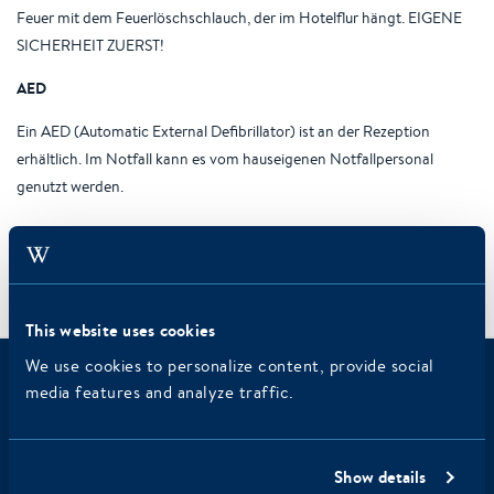
Feuer mit dem Feuerlöschschlauch, der im Hotelflur hängt. EIGENE
SICHERHEIT ZUERST!
AED
Ein AED (Automatic External Defibrillator) ist an der Rezeption
erhältlich. Im Notfall kann es vom hauseigenen Notfallpersonal
genutzt werden.
/
/
/
Home
Willkommen
Informationsseite…
Sicherheitshinweise
This website uses cookies
We use cookies to personalize content, provide social
media features and analyze traffic.
Haben Sie sich bereits für den
Newsletter registriert?
Show details
Verpassen Sie keine wichtigen Nachrichten von WestCord