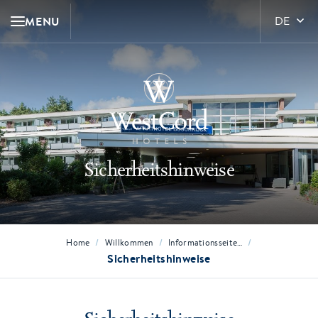
MENU
DE
Sicherheitshinweise
/
/
/
Home
Willkommen
Informationsseite…
Sicherheitshinweise