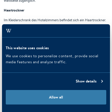
Wattseite zugänglich.
Haartrockner
Im Kleiderschrank des Hotelzimmers befindet sich ein Haartrockner.
Handtücher
Nur wenn Handtücher auf dem Boden liegen, werden sie gegen
saubere Handtücher ausgetauscht. Dies dient dem Umweltschutz.
This website uses cookies
Haustiere
We use cookies to personalize content, provide social
media features and analyze traffic.
Haustiere sind im Hotel nicht erlaubt, außer im Restaurant.
Internet
Show details
In der Hotellobby in der Nähe der Garderobe steht ein Computer zur
Verfügung, an dem Sie das Internet kostenlos nutzen können.
Allow all
Kostenloses WLAN ist im Rest des Hotels verfügbar.
Safe