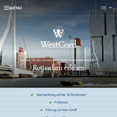
MENU
DE
Lernen Sie die dynamische Stadt Rotterdam kennen!
Rotterdam erleben
Übernachtung auf der SS Rotterdam
Frühstück
Führung auf dem Schiff