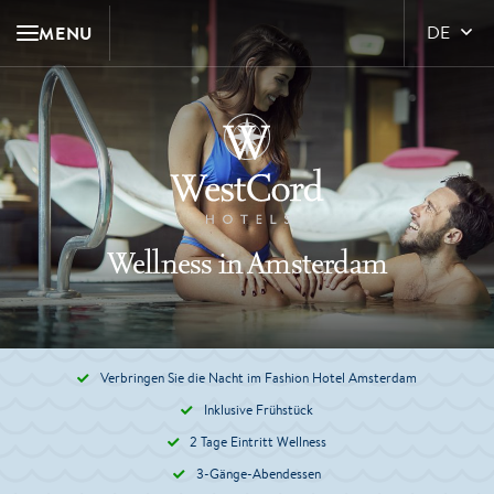
MENU
DE
Wellness in Amsterdam
Verbringen Sie die Nacht im Fashion Hotel Amsterdam
Inklusive Frühstück
2 Tage Eintritt Wellness
3-Gänge-Abendessen