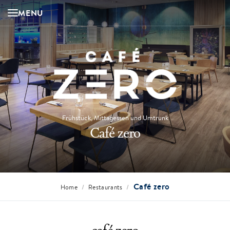
MENU
Frühstück, Mittagessen und Umtrunk
Café zero
Café zero
/
/
Home
Restaurants
café zero