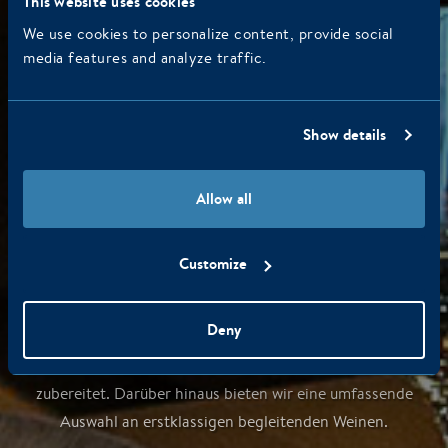
This website uses cookies
We use cookies to personalize content, provide social
media features and analyze traffic.
Show details
Allow all
Menü
Customize
Deny
Stellen Sie Ihr eigenes Menü zusammen! Alle Gerichte
werden mit frischen und saisonalen Qualitätsprodukten
zubereitet. Darüber hinaus bieten wir eine umfassende
Auswahl an erstklassigen begleitenden Weinen.