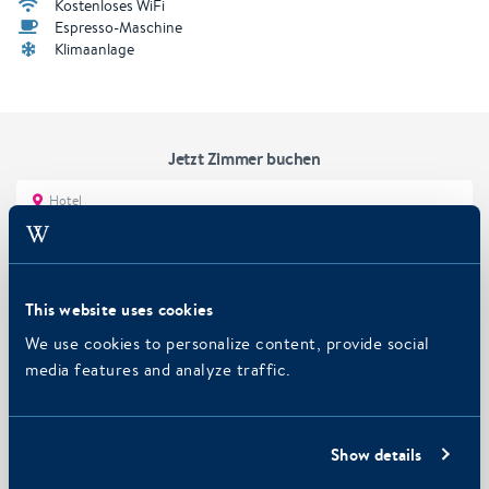
Kostenloses WiFi
Espresso-Maschine
Klimaanlage
Jetzt Zimmer buchen
Hotel
Strandhotel Seeduyn
Check-in
Check-out
This website uses cookies
We use cookies to personalize content, provide social
Personen
media features and analyze traffic.
2
Erwachsene
Promo code
Show details