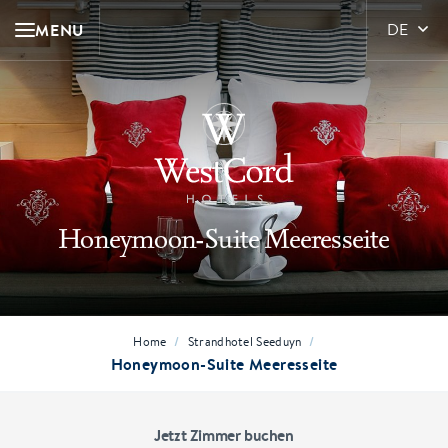
MENU
DE
Honeymoon-Suite Meeresseite
/
/
Home
Strandhotel Seeduyn
Honeymoon-Suite Meeresseite
Jetzt Zimmer buchen