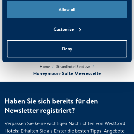
SUCHE
Allow all
Buchen Sie bei uns zum besten Preis und bezahlen Sie sicher mit
iDeal.
Customize
Verwenden Sie den Aktionscode WESTCORDFRIEND für einen
zusätzlichen Rabatt von 5%
Kostenfreie Stornierung
Deny
/
/
Home
Strandhotel Seeduyn
Honeymoon-Suite Meeresseite
Haben Sie sich bereits für den
Newsletter registriert?
Verpassen Sie keine wichtigen Nachrichten von WestCord
Hotels: Erhalten Sie als Erster die besten Tipps, Angebote