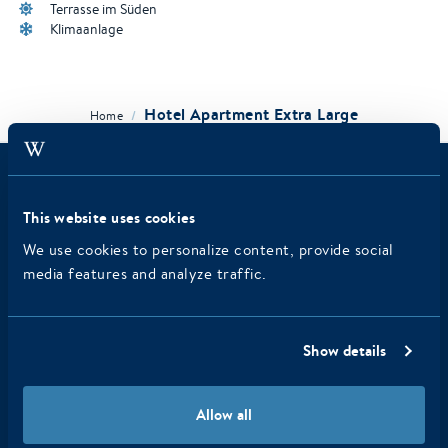
Terrasse im Süden
Klimaanlage
Hotel Apartment Extra Large
/
Home
Haben Sie sich bereits für den
This website uses cookies
Newsletter registriert?
We use cookies to personalize content, provide social
media features and analyze traffic.
Verpassen Sie keine wichtigen Nachrichten von WestCord
Hotels: Erhalten Sie als Erster die besten Tipps, Angebote
und Neuigkeiten!
Show details
Allow all
Wir senden Ihnen etwa zweimal im Monat einen Newsletter zu, den
Sie jederzeit abbestellen können!