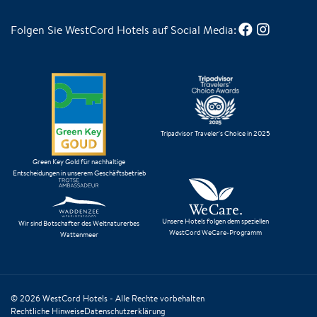
Folgen Sie WestCord Hotels auf Social Media:
Tripadvisor Traveler's Choice in 2025
Green Key Gold für nachhaltige
Entscheidungen in unserem Geschäftsbetrieb
Unsere Hotels folgen dem speziellen
Wir sind Botschafter des Weltnaturerbes
WestCord WeCare-Programm
Wattenmeer
© 2026
WestCord Hotels
- Alle Rechte vorbehalten
Rechtliche Hinweise
Datenschutzerklärung