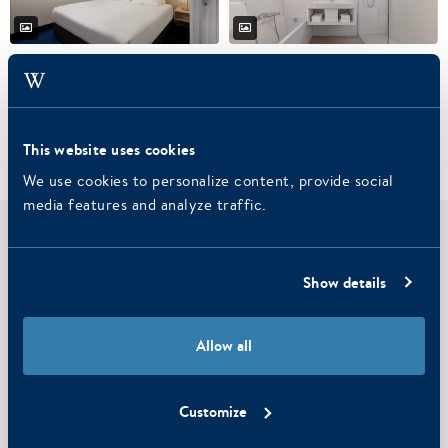
This website uses cookies
We use cookies to personalize content, provide social
media features and analyze traffic.
Jetzt Zimmer buchen
Show details
Hotel
Hotel Schylge
Allow all
Check-in
Check-out
Customize
Personen
2
Erwachsene