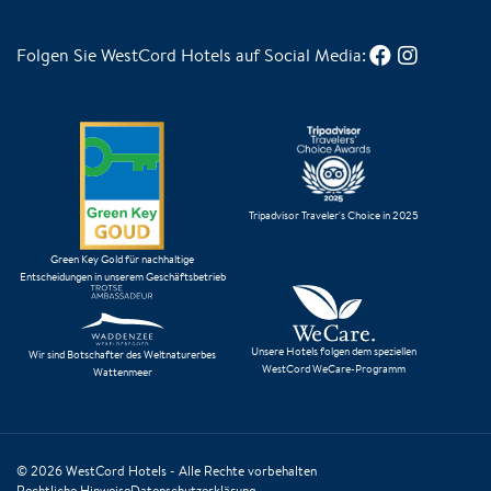
Folgen Sie WestCord Hotels auf Social Media:
Tripadvisor Traveler's Choice in 2025
Green Key Gold für nachhaltige
Entscheidungen in unserem Geschäftsbetrieb
Unsere Hotels folgen dem speziellen
Wir sind Botschafter des Weltnaturerbes
WestCord WeCare-Programm
Wattenmeer
© 2026
WestCord Hotels
- Alle Rechte vorbehalten
Rechtliche Hinweise
Datenschutzerklärung