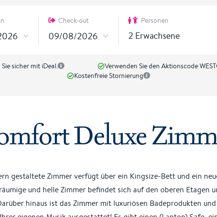
in
Check-out
Personen
2
Erwachsene
ie sicher mit iDeal.
Verwenden Sie den Aktionscode WEST
Kostenfreie Stornierung
omfort Deluxe Zimm
rn gestaltete Zimmer verfügt über ein Kingsize-Bett und ein ne
äumige und helle Zimmer befindet sich auf den oberen Etagen un
arüber hinaus ist das Zimmer mit luxuriösen Badeprodukten un
hrer eigenen Musik ausgestattet! Es gibt einen (Laptop) Safe, ei