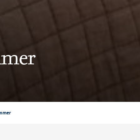
mmer
immer