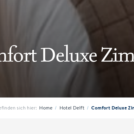
fort Deluxe Zi
/
/
Comfort Deluxe Z
efinden sich hier:
Home
Hotel Delft