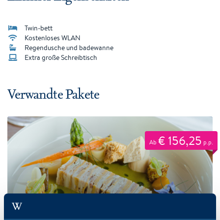
Twin-bett
Kostenloses WLAN
Regendusche und badewanne
Extra große Schreibtisch
Verwandte Pakete
€ 156,25
Ab
p.p.
Gastronomischer Genuss
2-Tage · ab 2 Personen