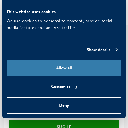
WTC Hotel Leeuwarden
This website uses cookies
We use cookies to personalize content, provide social
media features and analyze traffic.
Jetzt Zimmer buchen
Hotel
Show details
WTC Hotel Leeuwarden
Allow all
Check-in
Check-out
Customize
Personen
2
Erwachsene
Deny
Promo code
SUCHE