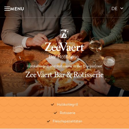
MENU
DE
Holzkohlegrill und Rotisserie in der Dorpsstraat
ZeeVaert Bar & Rotisserie
Holzkohlegrill
Rotisserie
Fleischspezialitäten