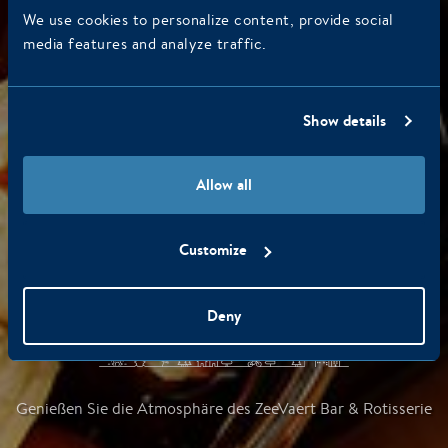
We use cookies to personalize content, provide social
media features and analyze traffic.
Show details
Allow all
Customize
Menü
Deny
Genießen Sie die Atmosphäre des ZeeVaert Bar & Rotisserie